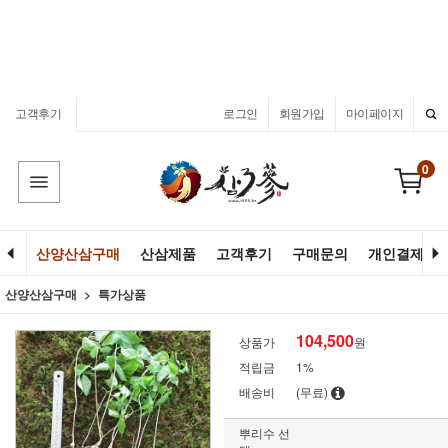
고객후기
로그인
회원가입
마이페이지
0
산양산삼구매
산삼제품
고객후기
구매문의
개인결제
산양산삼구매
특가상품
104,500
상품가
원
적립금
1%
배송비
(무료)
뿌리수 선