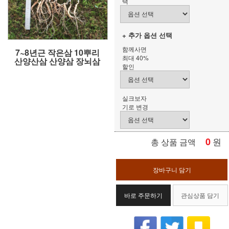
택
+ 추가 옵션 선택
함께사면
7~8년근 작은삼 10뿌리
최대 40%
산양산삼 산양삼 장뇌삼
할인
실크보자
기로 변경
0
원
총 상품 금액
장바구니 담기
바로 주문하기
관심상품 담기